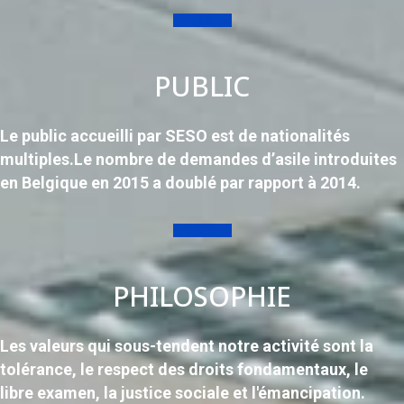
Lire la suite
PUBLIC
Le public accueilli par SESO est de nationalités
multiples.Le nombre de demandes d’asile introduites
en Belgique en 2015 a doublé par rapport à 2014.
Lire la suite
PHILOSOPHIE
Les valeurs qui sous-tendent notre activité sont la
tolérance, le respect des droits fondamentaux, le
libre examen, la justice sociale et l'émancipation.