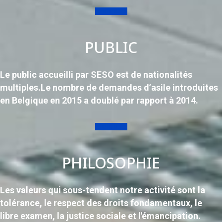
Lire la suite
PUBLIC
Le public accueilli par SESO est de nationalités
multiples.Le nombre de demandes d’asile introduites
en Belgique en 2015 a doublé par rapport à 2014.
Lire la suite
PHILOSOPHIE
Les valeurs qui sous-tendent notre activité sont la
tolérance, le respect des droits fondamentaux, le
libre examen, la justice sociale et l'émancipation.